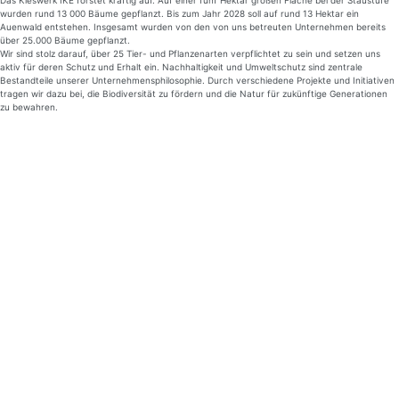
Das Kieswerk IKE forstet kräftig auf. Auf einer fünf Hektar großen Fläche bei der Staustufe
wurden rund 13 000 Bäume gepflanzt. Bis zum Jahr 2028 soll auf rund 13 Hektar ein
Auenwald entstehen. Insgesamt wurden von den von uns betreuten Unternehmen bereits
über 25.000 Bäume gepflanzt.
Wir sind stolz darauf, über 25 Tier- und Pflanzenarten verpflichtet zu sein und setzen uns
aktiv für deren Schutz und Erhalt ein. Nachhaltigkeit und Umweltschutz sind zentrale
Bestandteile unserer Unter­nehmens­philo­sophie. Durch verschiedene Projekte und Initiativen
tragen wir dazu bei, die Biodiversität zu fördern und die Natur für zukünftige Generationen
zu bewahren.