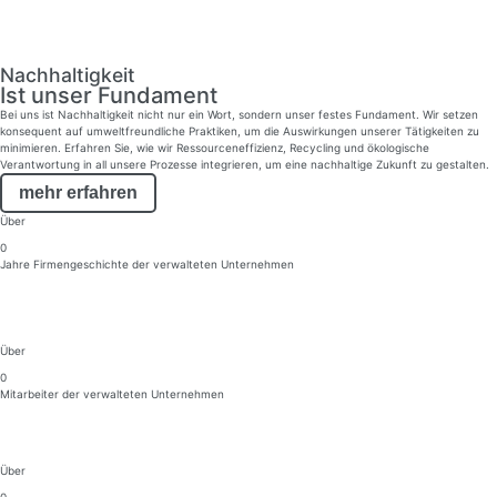
Nachhaltigkeit
Ist unser Funda­ment
Bei uns ist Nachhaltigkeit nicht nur ein Wort, sondern unser festes Fundament. Wir setzen
konsequent auf umweltfreundliche Praktiken, um die Auswirkungen unserer Tätigkeiten zu
minimieren. Erfahren Sie, wie wir Ressourceneffizienz, Recycling und ökologische
Verantwortung in all unsere Prozesse integrieren, um eine nachhaltige Zukunft zu gestalten.
mehr erfahren
Über
0
Jahre Firmengeschichte der verwalteten Unternehmen
Über
0
Mitarbeiter der ver­­walteten Unternehmen
Über