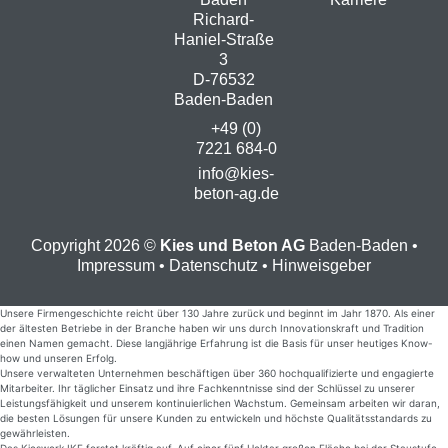
Richard-
Haniel-Straße
3
D-76532
Baden-Baden
+49 (0)
7221 684-0
info@kies-
beton-ag.de
Copyright 2026 ©
Kies und Beton AG
Baden-Baden •
Impressum
•
Datenschutz
•
Hinweisgeber
Unsere Firmengeschichte reicht über 130 Jahre zurück und beginnt im Jahr 1870. Als einer
der ältesten Betriebe in der Branche haben wir uns durch Innovationskraft und Tradition
einen Namen gemacht. Diese langjährige Erfahrung ist die Basis für unser heutiges Know-
how und unseren Erfolg.
Unsere verwalteten Unternehmen beschäftigen über 360 hoch­quali­fizierte und engagierte
Mitarbeiter. Ihr täglicher Einsatz und ihre Fachkenntnisse sind der Schlüssel zu unserer
Leistungsfähigkeit und unserem kontinuierlichen Wachstum. Gemeinsam arbeiten wir daran,
die besten Lösungen für unsere Kunden zu entwickeln und höchste Qualitätsstandards zu
gewährleisten.